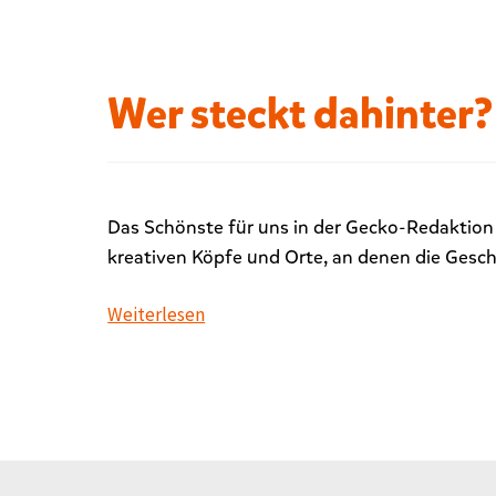
t
m
i
Wer steckt dahinter? 
t
„
I
l
l
Das Schönste für uns in der Gecko-Redaktion 
u
kreativen Köpfe und Orte, an denen die Gesc
s
t
Weiterlesen
r
a
t
o
r
i
n