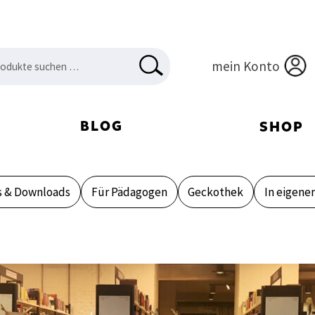
en
HEN
mein Konto
:
BLOG
SHOP
s & Downloads
Für Pädagogen
Geckothek
In eigene