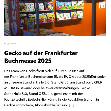
u
n
g
e
n
7.10.2025
Gecko auf der Frankfurter
Buchmesse 2025
Das Team von Gecko freut sich auf Euren Besuch auf
der Frankfurter Buchmesse vom 15. bis 19. Oktober 2025:Entweder
an unserem Stand in Halle 3.0, Stand G 53, am Stand von „XPLR:
MEDIA in Bavaria“ oder bei zwei Veranstaltungen. Gecko-
StandHalle 3.0, Stand G 53, u.a. gemeinsam mit der
Fachzeitschrift EselsohrHier könnt ihr die Redaktion treffen, in
Geckos schmökern, Abos abschließen und […]