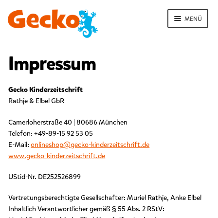
Zur
Zum
Navigation
Inhalt
MENÜ
springen
springen
ERMENÜ
NEN
Impressum
S
t
a
Gecko Kinderzeitschrift
r
Rathje & Elbel GbR
t
ERMENÜ
Camerloherstraße 40 | 80686 München
I
NEN
m
Telefon: +49-89-15 92 53 05
ERMENÜ
p
E-Mail:
onlineshop@gecko-kinderzeitschrift.de
NEN
r
www.gecko-kinderzeitschrift.de
e
s
UStid-Nr. DE252526899
s
u
Vertretungsberechtigte Gesellschafter: Muriel Rathje, Anke Elbel
m
Inhaltlich Verantwortlicher gemäß § 55 Abs. 2 RStV: