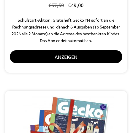
Ursprünglicher
Aktueller
€
57,50
€
49,00
Preis
Preis
Schulstart-Aktion: Gratisheft Gecko 114 sofort an die
war:
ist:
Rechnungsadresse und danach 6 Ausgaben (ab September
€57,50
€49,00.
2026 alle 2 Monate) an die Adresse des beschenkten Kindes.
Das Abo endet automatisch.
ANZEIGEN