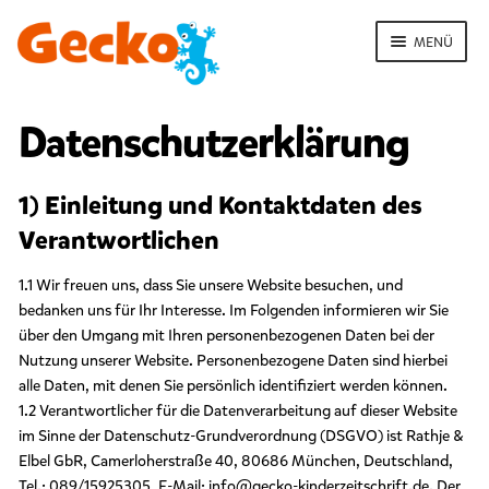
Zur
Zum
Navigation
Inhalt
MENÜ
springen
springen
ERMENÜ
NEN
Datenschutzerklärung
S
t
a
1) Einleitung und Kontaktdaten des
r
t
Verantwortlichen
ERMENÜ
D
NEN
1.1 Wir freuen uns, dass Sie unsere Website besuchen, und
a
ERMENÜ
bedanken uns für Ihr Interesse. Im Folgenden informieren wir Sie
t
über den Umgang mit Ihren personenbezogenen Daten bei der
NEN
e
Nutzung unserer Website. Personenbezogene Daten sind hierbei
n
alle Daten, mit denen Sie persönlich identifiziert werden können.
s
c
1.2 Verantwortlicher für die Datenverarbeitung auf dieser Website
h
im Sinne der Datenschutz-Grundverordnung (DSGVO) ist Rathje &
u
Elbel GbR, Camerloherstraße 40, 80686 München, Deutschland,
t
Tel.: 089/15925305, E-Mail: info@gecko-kinderzeitschrift.de. Der