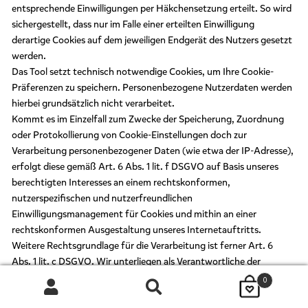
entsprechende Einwilligungen per Häkchensetzung erteilt. So wird
sichergestellt, dass nur im Falle einer erteilten Einwilligung
derartige Cookies auf dem jeweiligen Endgerät des Nutzers gesetzt
werden.
Das Tool setzt technisch notwendige Cookies, um Ihre Cookie-
Präferenzen zu speichern. Personenbezogene Nutzerdaten werden
hierbei grundsätzlich nicht verarbeitet.
Kommt es im Einzelfall zum Zwecke der Speicherung, Zuordnung
oder Protokollierung von Cookie-Einstellungen doch zur
Verarbeitung personenbezogener Daten (wie etwa der IP-Adresse),
erfolgt diese gemäß Art. 6 Abs. 1 lit. f DSGVO auf Basis unseres
berechtigten Interesses an einem rechtskonformen,
nutzerspezifischen und nutzerfreundlichen
Einwilligungsmanagement für Cookies und mithin an einer
rechtskonformen Ausgestaltung unseres Internetauftritts.
Weitere Rechtsgrundlage für die Verarbeitung ist ferner Art. 6
Abs. 1 lit. c DSGVO. Wir unterliegen als Verantwortliche der
rechtlichen Verpflichtung, den Einsatz technisch nicht
0
notwendiger Cookies von der jeweiligen Nutzereinwilligung
Suchen
SUCHEN
nach: