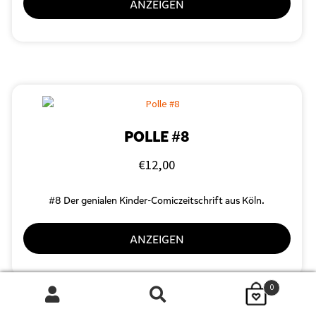
ANZEIGEN
POLLE #8
€
12,00
#8 Der genialen Kinder-Comiczeitschrift aus Köln.
ANZEIGEN
0
Suchen
SUCHEN
nach: