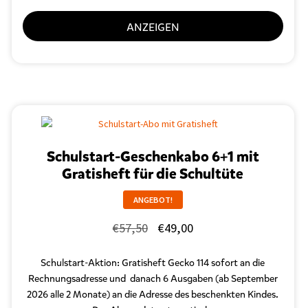
ANZEIGEN
Schulstart-Geschenkabo 6+1 mit
Gratisheft für die Schultüte
ANGEBOT!
Ursprünglicher
Aktueller
€
57,50
€
49,00
Preis
Preis
Schulstart-Aktion: Gratisheft Gecko 114 sofort an die
war:
ist:
Rechnungsadresse und danach 6 Ausgaben (ab September
€57,50
€49,00.
2026 alle 2 Monate) an die Adresse des beschenkten Kindes.