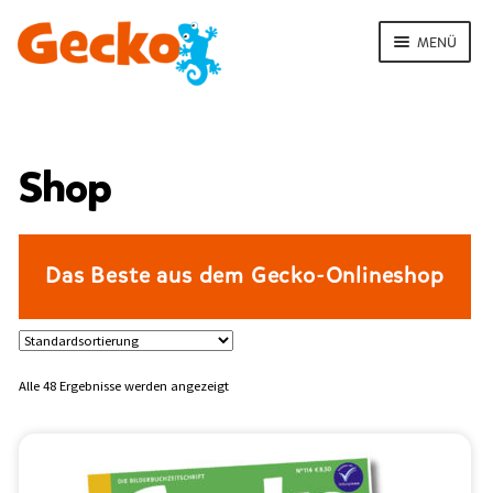
Zur
Zum
Navigation
Inhalt
MENÜ
springen
springen
ERMENÜ
NEN
S
t
Shop
a
r
t
ERMENÜ
Das Beste aus dem Gecko-Onlineshop
S
NEN
h
ERMENÜ
o
NEN
p
Alle 48 Ergebnisse werden angezeigt