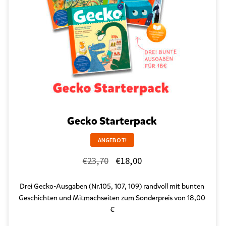
Gecko Starterpack
ANGEBOT!
Ursprünglicher
Aktueller
€
23,70
€
18,00
Preis
Preis
Drei Gecko-Ausgaben (Nr.105, 107, 109) randvoll mit bunten
war:
ist:
Geschichten und Mitmachseiten zum Sonderpreis von 18,00
€23,70
€18,00.
€