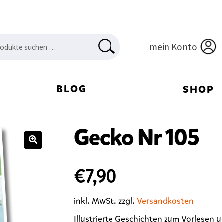
en
HEN
mein Konto
:
BLOG
SHOP
Gecko Nr 105
🔍
€
7,90
inkl. MwSt.
zzgl.
Versandkosten
Illustrierte Geschichten zum Vorlesen 