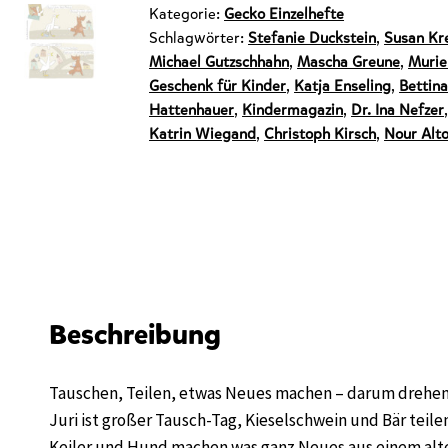
Kategorie:
Gecko Einzelhefte
Schlagwörter:
Stefanie Duckstein
,
Susan Kre
Michael Gutzschhahn
,
Mascha Greune
,
Murie
Geschenk für Kinder
,
Katja Enseling
,
Bettin
Hattenhauer
,
Kindermagazin
,
Dr. Ina Nefzer
Katrin Wiegand
,
Christoph Kirsch
,
Nour Alt
Beschreibung
Tauschen, Teilen, etwas Neues machen – darum drehen 
Juri ist großer Tausch-Tag, Kieselschwein und Bär teile
Keiler und Hund machen was ganz Neues aus einem alten