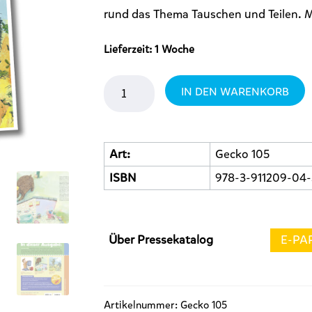
rund das Thema Tauschen und Teilen. 
Lieferzeit:
1 Woche
Gecko
IN DEN WARENKORB
Nr
105
Menge
Art:
Gecko 105
ISBN
978-3-911209-04-
Über Pressekatalog
E-PA
Artikelnummer:
Gecko 105