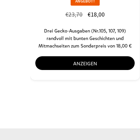
ANGEBOT!
Ursprünglicher
Aktueller
€
23,70
€
18,00
Preis
Preis
Drei Gecko-Ausgaben (Nr.105, 107, 109)
war:
ist:
randvoll mit bunten Geschichten und
€23,70
€18,00.
Mitmachseiten zum Sonderpreis von 18,00 €
ANZEIGEN