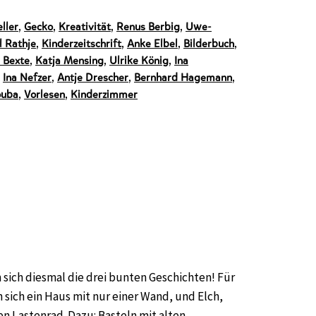
ller
,
Gecko
,
Kreativität
,
Renus Berbig
,
Uwe-
l Rathje
,
Kinderzeitschrift
,
Anke Elbel
,
Bilderbuch
,
a Bexte
,
Katja Mensing
,
Ulrike König
,
Ina
,
Ina Nefzer
,
Antje Drescher
,
Bernhard Hagemann
,
ouba
,
Vorlesen
,
Kinderzimmer
sich diesmal die drei bunten Geschichten! Für
n sich ein Haus mit nur einer Wand, und Elch,
 Lastenrad. Dazu: Basteln mit alten