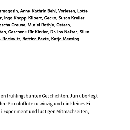
rmagazin
,
Anne-Kathrin Behl
,
Vorlesen
,
Lotte
r
,
Inga Knopp-Kilpert
,
Gecko
,
Susan Kreller
,
scha Greune
,
Muriel Rathje
,
Ostern
,
ten
,
Geschenk für Kinder
,
Dr. Ina Nefzer
,
Silke
S. Rackwitz
,
Bettina Bexte
,
Katja Mensing
 frühlingsbunten Geschichten. Juri überlegt
ihre Piccoloflötezu winzig und ein kleines Ei
Ei-Experiment und lustigen Mitmachseiten,