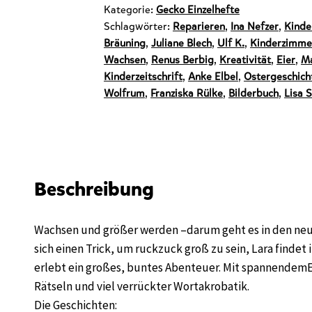
Kategorie:
Gecko Einzelhefte
Schlagwörter:
Reparieren
,
Ina Nefzer
,
Kinde
Bräuning
,
Juliane Blech
,
Ulf K.
,
Kinderzimme
Wachsen
,
Renus Berbig
,
Kreativität
,
Eier
,
Ma
Kinderzeitschrift
,
Anke Elbel
,
Ostergeschich
Wolfrum
,
Franziska Rülke
,
Bilderbuch
,
Lisa 
Beschreibung
Wachsen und größer werden –darum geht es in den neuen
sich einen Trick, um ruckzuck groß zu sein, Lara findet 
erlebt ein großes, buntes Abenteuer. Mit spannendem
Rätseln und viel verrückter Wortakrobatik.
Die Geschichten: