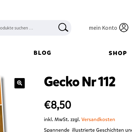
en
HEN
mein Konto
:
BLOG
SHOP
Gecko Nr 112
🔍
€
8,50
inkl. MwSt.
zzgl.
Versandkosten
Spannende
illustrierte Geschichten 