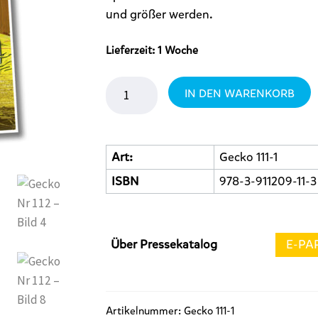
und größer werden.
Lieferzeit:
1 Woche
Gecko
IN DEN WARENKORB
Nr
112
Menge
Art:
Gecko 111-1
ISBN
978-3-911209-11-3
Über Pressekatalog
E-PA
Artikelnummer:
Gecko 111-1