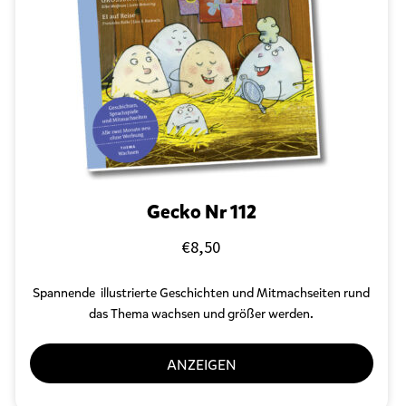
r
s
c
h
l
a
g
w
o
r
t
e
Gecko Nr 112
t
m
€
8,50
i
t
Spannende
illustrierte Geschichten und Mitmachseiten
rund
„
W
das Thema wachsen und größer werden.
a
c
ANZEIGEN
h
s
e