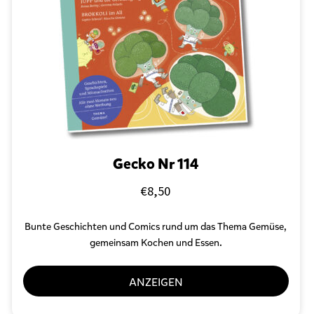
r
s
c
h
l
a
g
w
o
r
t
e
Gecko Nr 114
t
m
€
8,50
i
t
Bunte Geschichten und Comics rund um das Thema Gemüse,
„
K
gemeinsam Kochen und Essen.
r
e
ANZEIGEN
a
t
i