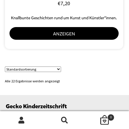
€
7,20
Knallbunte Geschichten rund um Kunst und Künstler*innen.
ANZEIGEN
Alle 22 Ergebnisse werden angezeigt
Gecko Kinderzeitschrift
0
Blog
Suchen
SUCHEN
für Bildungsprofis
nach: