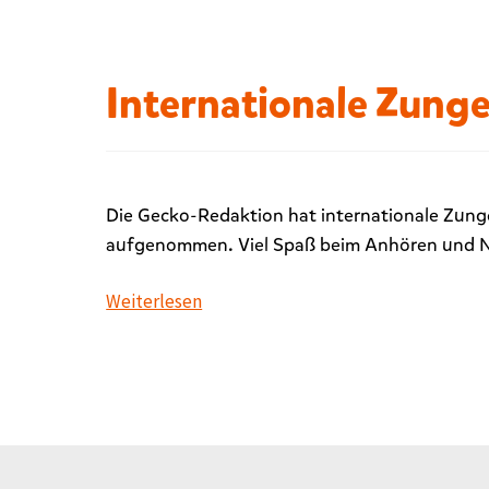
t
m
i
Internationale Zung
t
„
s
p
a
Die Gecko-Redaktion hat internationale Zung
n
aufgenommen. Viel Spaß beim Anhören und 
i
s
Weiterlesen
c
h
“