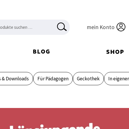
en
HEN
mein Konto
:
BLOG
SHOP
s & Downloads
Für Pädagogen
Geckothek
In eigene