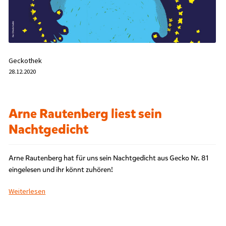
r
s
c
h
l
a
Geckothek
g
28.12.2020
w
o
r
t
Arne Rautenberg liest sein
e
t
Nachtgedicht
m
i
t
Arne Rautenberg hat für uns sein Nachtgedicht aus Gecko Nr. 81
„
eingelesen und ihr könnt zuhören!
P
e
Weiterlesen
t
e
r
H