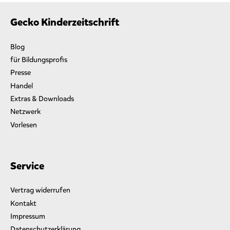
a
m
Gecko Kinderzeitschrift
m
e
Blog
r
für Bildungsprofis
V
e
Presse
r
Handel
l
Extras & Downloads
a
g
Netzwerk
“
Vorlesen
Service
Vertrag widerrufen
Kontakt
Impressum
Datenschutzerklärung