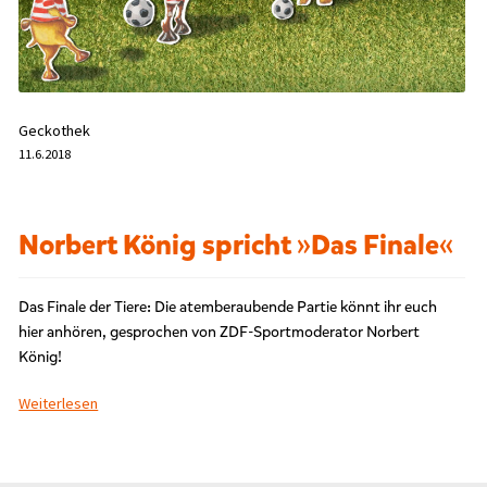
r
s
c
h
l
a
Geckothek
g
11.6.2018
w
o
r
t
Norbert König spricht »Das Finale«
e
t
m
Das Finale der Tiere: Die atemberaubende Partie könnt ihr euch
i
hier anhören, gesprochen von ZDF-Sportmoderator Norbert
t
„
König!
F
i
Weiterlesen
n
a
l
e