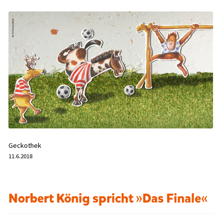
Geckothek
11.6.2018
Norbert König spricht »Das Finale«