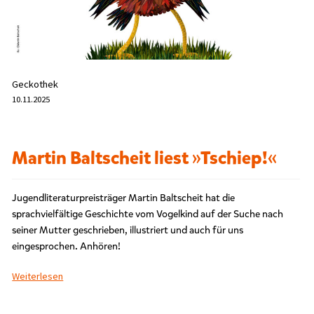
r
s
c
h
l
a
Geckothek
g
10.11.2025
w
o
r
t
Martin Baltscheit liest »Tschiep!«
e
t
m
Jugendliteraturpreisträger Martin Baltscheit hat die
i
sprachvielfältige Geschichte vom Vogelkind auf der Suche nach
t
„
seiner Mutter geschrieben, illustriert und auch für uns
A
eingesprochen. Anhören!
u
d
Weiterlesen
i
o
“