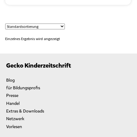
o
r
t
“
Einzelnes Ergebnis wird angezeigt
Gecko Kinderzeitschrift
Blog
für Bildungsprofis
Presse
Handel
Extras & Downloads
Netzwerk
Vorlesen