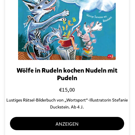
r
s
c
h
l
a
g
w
o
r
t
e
Wölfe in Rudeln kochen Nudeln mit
t
Pudeln
m
i
€
15,00
t
„
Lustiges Rätsel-Bilderbuch von „Wortsport“-Illustratorin Stefanie
W
Duckstein. Ab 4 J.
o
r
t
ANZEIGEN
s
p