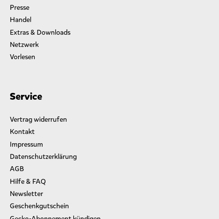
r
Presse
s
Handel
c
h
Extras & Downloads
l
Netzwerk
a
Vorlesen
g
w
o
r
Service
t
e
Vertrag widerrufen
t
m
Kontakt
i
Impressum
t
Datenschutzerklärung
„
W
AGB
i
Hilfe & FAQ
e
Newsletter
b
Geschenkgutschein
k
e
Gecko-Abonnement kündigen