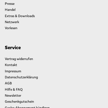
r
Presse
s
Handel
c
h
Extras & Downloads
l
Netzwerk
a
Vorlesen
g
w
o
r
Service
t
e
Vertrag widerrufen
t
m
Kontakt
i
Impressum
t
Datenschutzerklärung
„
S
AGB
a
Hilfe & FAQ
n
Newsletter
d
Geschenkgutschein
r
a
Gecko-Abonnement kündigen