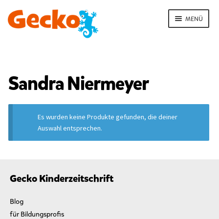
Zur
Zum
Navigation
Inhalt
MENÜ
springen
springen
ERMENÜ
NEN
S
t
Sandra Niermeyer
a
r
t
ERMENÜ
Es wurden keine Produkte gefunden, die deiner
P
NEN
Auswahl entsprechen.
r
ERMENÜ
o
NEN
d
u
k
Gecko Kinderzeitschrift
t
e
Blog
v
e
für Bildungsprofis