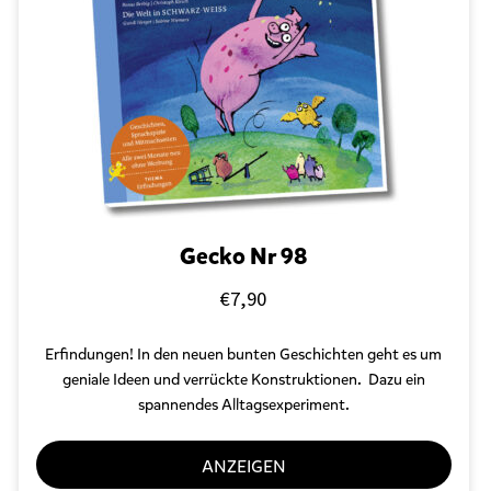
r
s
c
h
l
a
g
w
o
r
t
e
Gecko Nr 98
t
m
€
7,90
i
t
Erfindungen! In den neuen bunten Geschichten geht es um
„
J
geniale Ideen und verrückte Konstruktionen. Dazu ein
e
spannendes Alltagsexperiment.
n
s
ANZEIGEN
R
a