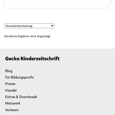
a
W
i
n
t
e
r
Einzelnes Ergebnis wird angezeigt
h
a
l
d
Gecko Kinderzeitschrift
e
r
Blog
“
für Bildungsprofis
Presse
Handel
Extras & Downloads
Netzwerk
Vorlesen