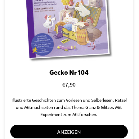
r
s
c
h
l
a
g
w
o
r
t
e
Gecko Nr 104
t
m
€
7,90
i
t
Illustrierte Geschichten zum Vorlesen und Selberlesen, Rätsel
„
A
und Mitmachseiten rund das Thema Glanz & Glitzer. Mit
n
Experiment zum Mitforschen.
t
o
ANZEIGEN
n
i