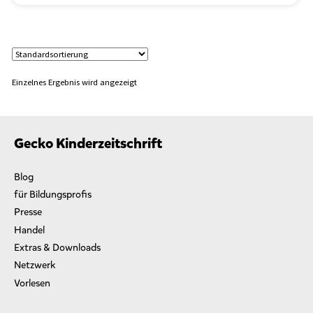
I
v
a
n
o
v
Einzelnes Ergebnis wird angezeigt
i
t
c
h
Gecko Kinderzeitschrift
-
L
Blog
a
i
für Bildungsprofis
r
Presse
“
Handel
Extras & Downloads
Netzwerk
Vorlesen