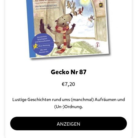
r
s
c
h
l
a
g
w
o
r
t
e
Gecko Nr 87
t
m
€
7,20
i
t
Lustige Geschichten rund ums (manchmal) Aufräumen und
„
A
(Un-)Ordnung.
l
b
ANZEIGEN
e
n
a