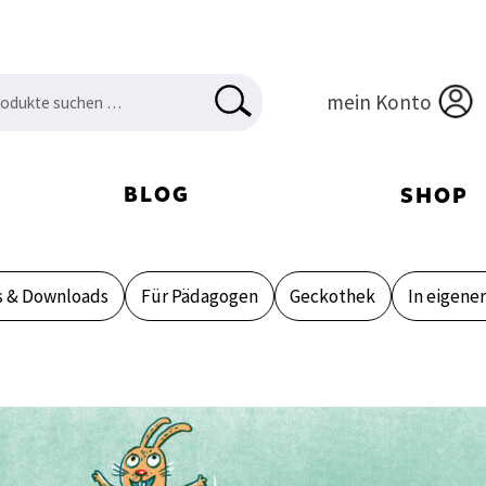
en
HEN
mein Konto
:
BLOG
SHOP
s & Downloads
Für Pädagogen
Geckothek
In eigene