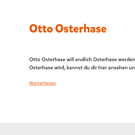
t
m
i
Otto Osterhase
t
„
S
a
b
Otto Osterhase will endlich Osterhase werden.
i
Osterhase wird, kannst du dir hier ansehen u
n
e
Weiterlesen
K
r
a
n
z
“