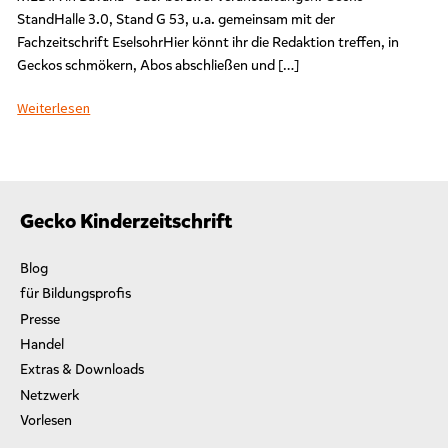
i
StandHalle 3.0, Stand G 53, u.a. gemeinsam mit der
n
Fachzeitschrift EselsohrHier könnt ihr die Redaktion treffen, in
d
Geckos schmökern, Abos abschließen und […]
e
r
Weiterlesen
z
e
i
t
s
Gecko Kinderzeitschrift
c
h
r
Blog
i
für Bildungsprofis
f
t
Presse
“
Handel
Extras & Downloads
Netzwerk
Vorlesen