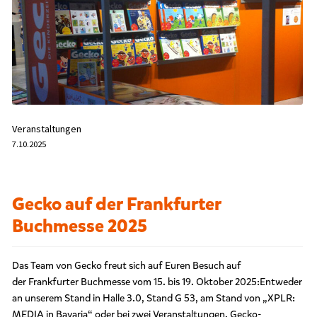
r
s
c
h
l
a
g
w
o
Veranstaltungen
r
7.10.2025
t
e
t
m
Gecko auf der Frankfurter
i
t
Buchmesse 2025
„
G
e
Das Team von Gecko freut sich auf Euren Besuch auf
c
der Frankfurter Buchmesse vom 15. bis 19. Oktober 2025:Entweder
k
an unserem Stand in Halle 3.0, Stand G 53, am Stand von „XPLR:
o
MEDIA in Bavaria“ oder bei zwei Veranstaltungen. Gecko-
K